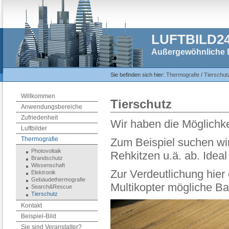
LUFTBILD2
Außergewöhnliche L
Sie befinden sich hier:
Thermografie
/
Tierschut
Willkommen
Tierschutz
Anwendungsbereiche
Zufriedenheit
Wir haben die Möglichkei
Luftbilder
Thermografie
Zum Beispiel suchen wi
Photovoltaik
Rehkitzen u.ä. ab. Idea
Brandschutz
Wissenschaft
Zur Verdeutlichung hier
Elektronik
Gebäudethermografie
Multikopter mögliche Ba
Search&Rescue
Tierschutz
Kontakt
Beispiel-Bild
Sie sind Veranstalter?