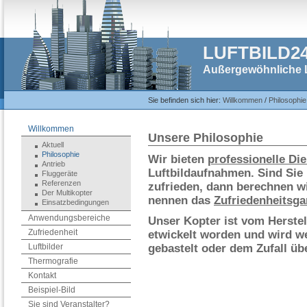
LUFTBILD2
Außergewöhnliche L
Sie befinden sich hier:
Willkommen
/
Philosophie
Willkommen
Unsere Philosophie
Aktuell
Philosophie
Wir bieten
professionelle Di
Antrieb
Luftbildaufnahmen. Sind Sie 
Fluggeräte
Referenzen
zufrieden, dann berechnen wi
Der Multikopter
nennen das
Zufriedenheitsga
Einsatzbedingungen
Anwendungsbereiche
Unser Kopter ist vom Herstel
Zufriedenheit
etwickelt worden und wird wel
Luftbilder
gebastelt oder dem Zufall üb
Thermografie
Kontakt
Beispiel-Bild
Sie sind Veranstalter?