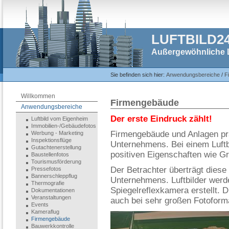
LUFTBILD2
Außergewöhnliche L
Sie befinden sich hier:
Anwendungsbereiche
/
F
Willkommen
Firmengebäude
Anwendungsbereiche
Der erste Eindruck zählt!
Luftbild vom Eigenheim
Immobilien-/Gebäudefotos
Firmengebäude und Anlagen pr
Werbung - Marketing
Inspektionsflüge
Unternehmens. Bei einem Luftbi
Gutachtenerstellung
positiven Eigenschaften wie Gr
Baustellenfotos
Tourismusförderung
Der Betrachter überträgt diese
Pressefotos
Bannerschleppflug
Unternehmens. Luftbilder werde
Thermografie
Spiegelreflexkamera erstellt. D
Dokumentationen
Veranstaltungen
auch bei sehr großen Fotoform
Events
Kameraflug
Firmengebäude
Bauwerkkontrolle