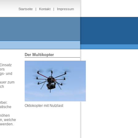
Startseite
|
Kontakt
|
Impressum
Der Multikopter
Einsatz
ers
ngs- und
dauer zum
sch
rbei:
Oktokopter mit Nutzlast
atische
ghöhen
en, welche
 werden.