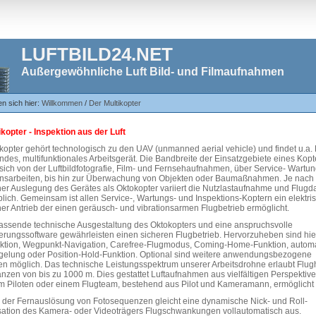
LUFTBILD24.NET
Außergewöhnliche Luft Bild- und Filmaufnahmen
en sich hier:
Willkommen
/
Der Multikopter
ikopter - Inspektion aus der Luft
kopter gehört technologisch zu den UAV (unmanned aerial vehicle) und findet u.a. 
endes, multifunktionales Arbeitsgerät. Die Bandbreite der Einsatzgebiete eines Kopt
 sich von der Luftbildfotografie, Film- und Fernsehaufnahmen, über Service- Wartu
onsarbeiten, bis hin zur Überwachung von Objekten oder Baumaßnahmen. Je nach
her Auslegung des Gerätes als Oktokopter variiert die Nutzlastaufnahme und Flug
blich. Gemeinsam ist allen Service-, Wartungs- und Inspektions-Koptern ein elektri
er Antrieb der einen geräusch- und vibrationsarmen Flugbetrieb ermöglicht.
assende technische Ausgestaltung des Oktokopters und eine anspruchsvolle
erungssoftware gewährleisten einen sicheren Flugbetrieb. Hervorzuheben sind hie
tion, Wegpunkt-Navigation, Carefree-Flugmodus, Coming-Home-Funktion, autom
elung oder Position-Hold-Funktion. Optional sind weitere anwendungsbezogene
en möglich. Das technische Leistungsspektrum unserer Arbeitsdrohne erlaubt Flu
nzen von bis zu 1000 m. Dies gestattet Luftaufnahmen aus vielfältigen Perspektiv
m Piloten oder einem Flugteam, bestehend aus Pilot und Kameramann, ermöglicht
der Fernauslösung von Fotosequenzen gleicht eine dynamische Nick- und Roll-
tion des Kamera- oder Videoträgers Flugschwankungen vollautomatisch aus.