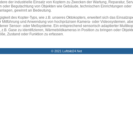
dere der industrielle Einsatz von Koptern zu Zwecken der Wartung, Reparatur, Serv
on oder Begutachtung von Objekten wie Gebäude, technischen Einrichtungen oder
eanlagen, gewinnt an Bedeutung.
igkeit des Kopter-Typs, wie z.B. unseres Oktokopters, erweitert sich das Einsatzs
der Mitführung und Anwendung von hochpräzisen Kamera- oder Videosystemen, abe
dener Sensor- oder Meßsysteme. Ein entsprechend sensorisch adaptierter Multikopte
 z.B. Gase zu identifizieren, Wärmebildkameras in Position zu bringen oder Objek
öße, Zustand oder Funktion zu erfassen.
© 2021 Luftbild24.Net