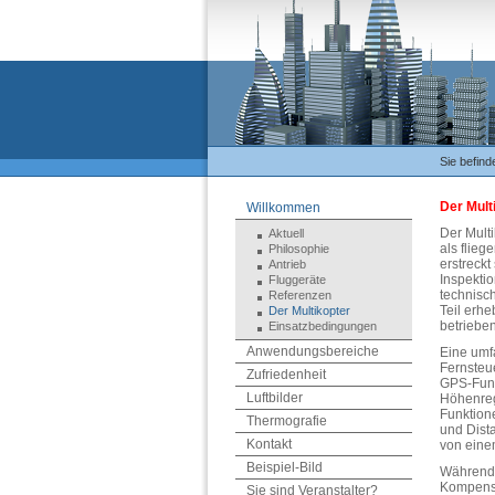
Sie befind
Der Mult
Willkommen
Der Multi
Aktuell
als flieg
Philosophie
erstreckt
Antrieb
Inspekti
Fluggeräte
technisc
Referenzen
Teil erhe
Der Multikopter
betrieben
Einsatzbedingungen
Anwendungsbereiche
Eine umf
Fernsteu
Zufriedenheit
GPS-Funk
Luftbilder
Höhenreg
Funktion
Thermografie
und Dista
Kontakt
von eine
Beispiel-Bild
Während 
Kompensa
Sie sind Veranstalter?