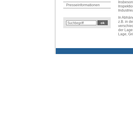
Insbeson
Presseinformationen
Inspekti
Industri
In Abhäng
z.B. in 
verschie
der Lage,
Lage, Gr