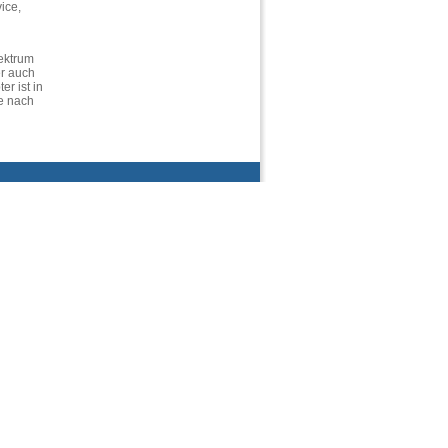
ice,
pektrum
r auch
r ist in
te nach