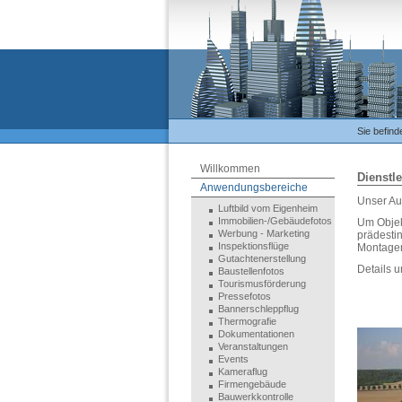
Sie befind
Willkommen
Dienstl
Anwendungsbereiche
Unser Au
Luftbild vom Eigenheim
Immobilien-/Gebäudefotos
Um Objekt
Werbung - Marketing
prädesti
Inspektionsflüge
Montagem
Gutachtenerstellung
Details u
Baustellenfotos
Tourismusförderung
Pressefotos
Bannerschleppflug
Thermografie
Dokumentationen
Veranstaltungen
Events
Kameraflug
Firmengebäude
Bauwerkkontrolle